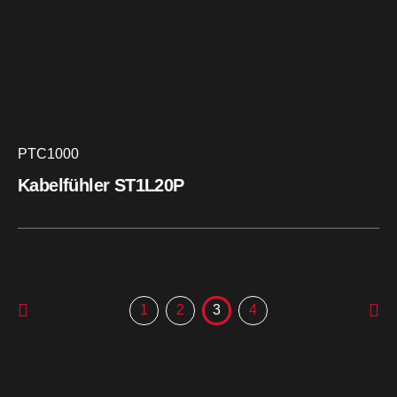
PTC1000
Kabelfühler ST1L20P
1
2
3
4