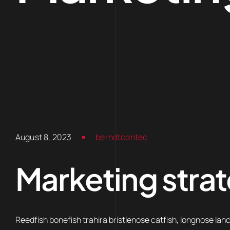
August 8, 2023
berndtcontec
Marketing stra
Reedfish bonefish trahira bristlenose catfish, longnose lanc