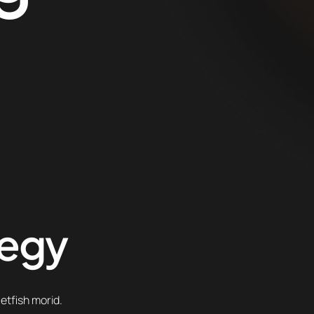
tegy
etfish morid.