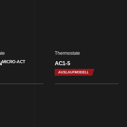
ate
Thermostate
MICRO-ACT
N
AC1-5
AUSLAUFMODELL