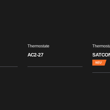
Thermostate
Thermost
AC2-27
SATCO
NEU